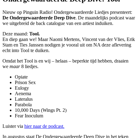
Nieuw op Pinguin Radio! Ondergewaardeerde Liedjes presenteert:
De Ondergewaardeerde Deep Dive
. De maandelijks podcast waar
we uitgebreid de back catalogue van een artiest induiken.
Deze maand:
Tool.
En diep gaan we! Maar Naomi Mertens, Vincent van der Vlies, Erik
Stam en Ties Janssen nodigen je vooral uit om NA deze aflevering
echt into Tool te duiken.
Omdat het Tool is en wij – helaas – beperkte tijd hebben, draaien
we
maar
8 liedjes.
Opiate
Prison Sex
Eulogy
Aenema
Lateralus
Parabola
10,000 Days (Wings Pt. 2)
Fear Inoculum
Luister via
hier naar de podcast.
In augustus staat De Ondergewaardeerde Deep Dive in het teken