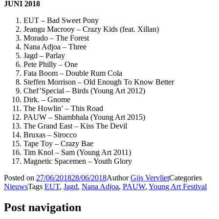
JUNI 2018
EUT – Bad Sweet Pony
Jeangu Macrooy – Crazy Kids (feat. Xillan)
Morado – The Forest
Nana Adjoa – Three
Jagd – Parlay
Pete Philly – One
Fata Boom – Double Rum Cola
Steffen Morrison – Old Enough To Know Better
Chef’Special – Birds (Young Art 2012)
Dirk. – Gnome
The Howlin’ – This Road
PAUW – Shambhala (Young Art 2015)
The Grand East – Kiss The Devil
Bruxas – Sirocco
Tape Toy – Crazy Bae
Tim Knol – Sam (Young Art 2011)
Magnetic Spacemen – Youth Glory
Posted on
27/06/2018
28/06/2018
Author
Gijs Vervliet
Categories
Nieuws
Tags
EUT
,
Jagd
,
Nana Adjoa
,
PAUW
,
Young Art Festival
Post navigation