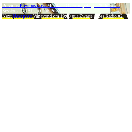
Previous
Previous post:
Muzikale Overrompeling #28: Intimate
Sessions, GRAP en Club Pussycat
Next
Next post:
Vanavond om 19:00 uur Zwarte Cross Radio #2