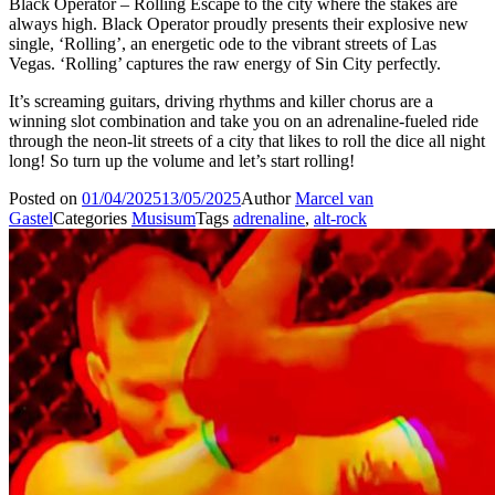
Black Operator – Rolling Escape to the city where the stakes are
always high. Black Operator proudly presents their explosive new
single, ‘Rolling’, an energetic ode to the vibrant streets of Las
Vegas. ‘Rolling’ captures the raw energy of Sin City perfectly.
It’s screaming guitars, driving rhythms and killer chorus are a
winning slot combination and take you on an adrenaline-fueled ride
through the neon-lit streets of a city that likes to roll the dice all night
long! So turn up the volume and let’s start rolling!
Posted on
01/04/2025
13/05/2025
Author
Marcel van
Gastel
Categories
Musisum
Tags
adrenaline
,
alt-rock