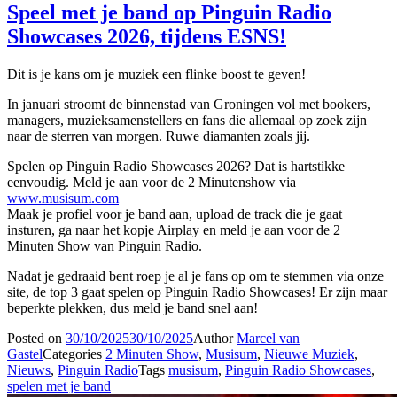
Speel met je band op Pinguin Radio
Showcases 2026, tijdens ESNS!
Dit is je kans om je muziek een flinke boost te geven!
In januari stroomt de binnenstad van Groningen vol met bookers,
managers, muzieksamenstellers en fans die allemaal op zoek zijn
naar de sterren van morgen. Ruwe diamanten zoals jij.
Spelen op Pinguin Radio Showcases 2026? Dat is hartstikke
eenvoudig. Meld je aan voor de 2 Minutenshow via
www.musisum.com
Maak je profiel voor je band aan, upload de track die je gaat
insturen, ga naar het kopje Airplay en meld je aan voor de 2
Minuten Show van Pinguin Radio.
Nadat je gedraaid bent roep je al je fans op om te stemmen via onze
site, de top 3 gaat spelen op Pinguin Radio Showcases! Er zijn maar
beperkte plekken, dus meld je band snel aan!
Posted on
30/10/2025
30/10/2025
Author
Marcel van
Gastel
Categories
2 Minuten Show
,
Musisum
,
Nieuwe Muziek
,
Nieuws
,
Pinguin Radio
Tags
musisum
,
Pinguin Radio Showcases
,
spelen met je band