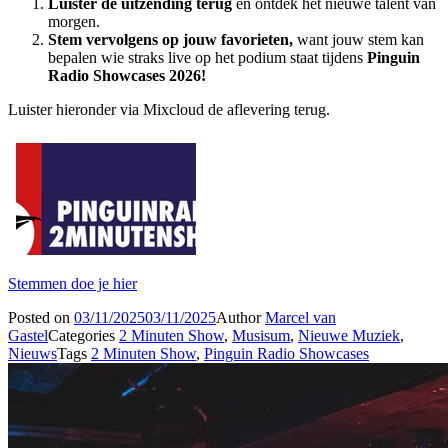
Luister de uitzending terug
en ontdek het nieuwe talent van
morgen.
Stem vervolgens op jouw favorieten,
want jouw stem kan
bepalen wie straks live op het podium staat tijdens
Pinguin
Radio Showcases 2026!
Luister hieronder via Mixcloud de aflevering terug.
Stemmen doe je hier
Posted on
03/11/2025
03/11/2025
Author
Marcel van
Gastel
Categories
2 Minuten Show
,
Musisum
,
Nieuwe Muziek
,
Nieuws
Tags
2 Minuten Show
,
Pinguin Radio Showcases