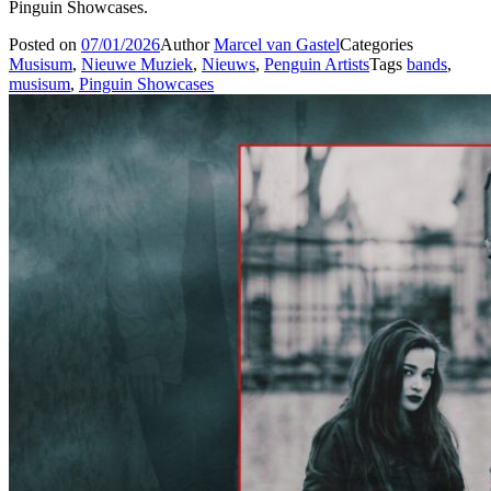
Pinguin Showcases.
Posted on
07/01/2026
Author
Marcel van Gastel
Categories
Musisum
,
Nieuwe Muziek
,
Nieuws
,
Penguin Artists
Tags
bands
,
musisum
,
Pinguin Showcases