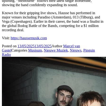
uplifting. “Melbourne” follows their latest single Borderline,
showing the band confidently expanding its sound.
Known for their gripping live shows, Hausse has performed in
major venues including Paradiso (Amsterdam), 013 (Tilburg), and
Vega (Copenhagen). Earlier in their career, the band was a finalist in
the global Bodog Battle of the Bands, competing for a $1 million
recording deal.
Visit:
https://haussemusik.com
Posted on
13/05/2025
13/05/2025
Author
Marcel van
Gastel
Categories
Musisum
,
Nieuwe Muziek
,
Nieuws
,
Pinguin
Radio