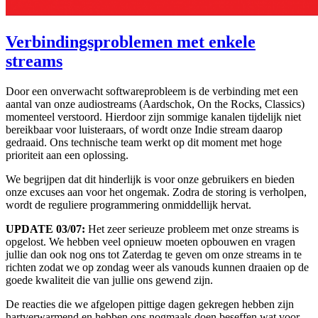
Verbindingsproblemen met enkele
streams
Door een onverwacht softwareprobleem is de verbinding met een
aantal van onze audiostreams (Aardschok, On the Rocks, Classics)
momenteel verstoord. Hierdoor zijn sommige kanalen tijdelijk niet
bereikbaar voor luisteraars, of wordt onze Indie stream daarop
gedraaid. Ons technische team werkt op dit moment met hoge
prioriteit aan een oplossing.
We begrijpen dat dit hinderlijk is voor onze gebruikers en bieden
onze excuses aan voor het ongemak. Zodra de storing is verholpen,
wordt de reguliere programmering onmiddellijk hervat.
UPDATE 03/07:
Het zeer serieuze probleem met onze streams is
opgelost. We hebben veel opnieuw moeten opbouwen en vragen
jullie dan ook nog ons tot Zaterdag te geven om onze streams in te
richten zodat we op zondag weer als vanouds kunnen draaien op de
goede kwaliteit die van jullie ons gewend zijn.
De reacties die we afgelopen pittige dagen gekregen hebben zijn
hartverwarmend en hebben ons nogmaals doen beseffen wat voor