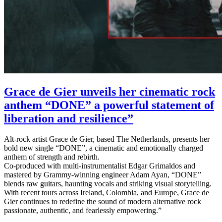
Grace de Gier unveils her cinematic rock
anthem “DONE” a powerful statement of
liberation and resilience”
Alt-rock artist Grace de Gier, based The Netherlands, presents her
bold new single “DONE”, a cinematic and emotionally charged
anthem of strength and rebirth.
Co-produced with multi-instrumentalist Edgar Grimaldos and
mastered by Grammy-winning engineer Adam Ayan, “DONE”
blends raw guitars, haunting vocals and striking visual storytelling.
With recent tours across Ireland, Colombia, and Europe, Grace de
Gier continues to redefine the sound of modern alternative rock
passionate, authentic, and fearlessly empowering.”