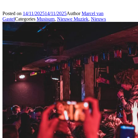
Posted on
14/11/2025
14/11/2025
Author
Marcel van
Gastel
Categories
Musisum
,
Nieuwe Muziek
,
Nieuws