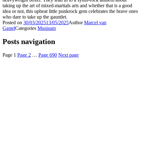
taking up the art of mixed-martials arts and whether that is a good
idea or not, this upbeat little punkrock gem celebrates the brave ones
who dare to take up the gauntlet.
Posted on
30/03/2025
13/05/2025
Author
Marcel van
Gastel
Categories
Musisum
Posts navigation
Page
1
Page
2
…
Page
690
Next page