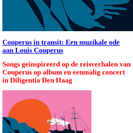
Couperus in transit: Een muzikale ode
aan Louis Couperus
Songs geïnspireerd op de reisverhalen van
Couperus op album en eenmalig concert
in Diligentia Den Haag