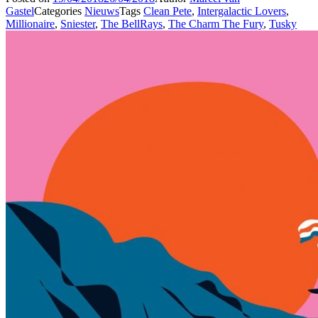
Gastel
Categories
Nieuws
Tags
Clean Pete
,
Intergalactic Lovers
,
Millionaire
,
Sniester
,
The BellRays
,
The Charm The Fury
,
Tusky