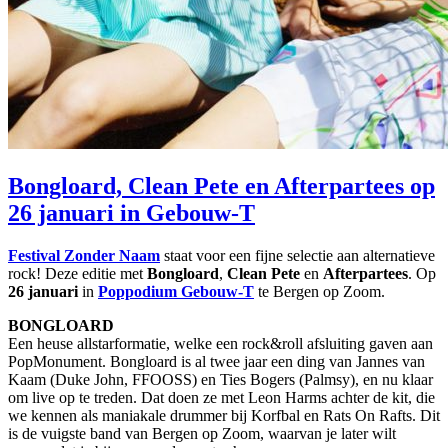
Bongloard, Clean Pete en Afterpartees op
26 januari in Gebouw-T
Festival Zonder Naam
staat voor een fijne selectie aan alternatieve
rock! Deze editie met
Bongloard
,
Clean Pete
en
Afterpartees
. Op
26 januari
in
Poppodium
Gebouw-T
te Bergen op Zoom.
BONGLOARD
Een heuse allstarformatie, welke een rock&roll afsluiting gaven aan
PopMonument. Bongloard is al twee jaar een ding van Jannes van
Kaam (Duke John, FFOOSS) en Ties Bogers (Palmsy), en nu klaar
om live op te treden. Dat doen ze met Leon Harms achter de kit, die
we kennen als maniakale drummer bij Korfbal en Rats On Rafts. Dit
is de vuigste band van Bergen op Zoom, waarvan je later wilt