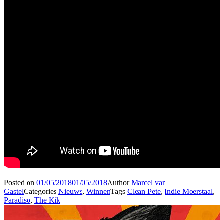
Posted on
01/05/2018
01/05/2018
Author
Marcel van
Gastel
Categories
Nieuws
,
Winnen
Tags
Clean Pete
,
Indie Moerstaal
,
Paradiso
,
The Kik