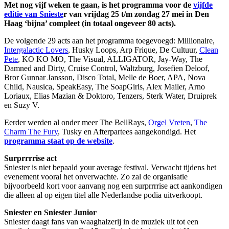
Met nog vijf weken te gaan, is het programma voor de
vijfde
editie van Snieste
r van vrijdag 25 t/m zondag 27 mei in Den
Haag ‘bijna’ compleet (in totaal ongeveer 80 acts).
De volgende 29 acts aan het programma toegevoegd: Millionaire,
Intergalactic Lovers
, Husky Loops, Arp Frique, De Cultuur,
Clean
Pete
, KO KO MO, The Visual, ALLIGATOR, Jay-Way, The
Damned and Dirty, Cruise Control, Waltzburg, Josefien Deloof,
Bror Gunnar Jansson, Disco Total, Melle de Boer, APA, Nova
Child, Nausica, SpeakEasy, The SoapGirls, Alex Mailer, Arno
Loriaux, Elias Mazian & Doktoro, Tenzers, Sterk Water, Druiprek
en Suzy V.
Eerder werden al onder meer The BellRays,
Orgel Vreten
,
The
Charm The Fury
, Tusky en Afterpartees aangekondigd. Het
programma staat op de website
.
Surprrrrise act
Sniester is niet bepaald your average festival. Verwacht tijdens het
evenement vooral het onverwachte. Zo zal de organisatie
bijvoorbeeld kort voor aanvang nog een surprrrrise act aankondigen
die alleen al op eigen titel alle Nederlandse podia uitverkoopt.
Sniester en Sniester Junior
Sniester daagt fans van waaghalzerij in de muziek uit tot een