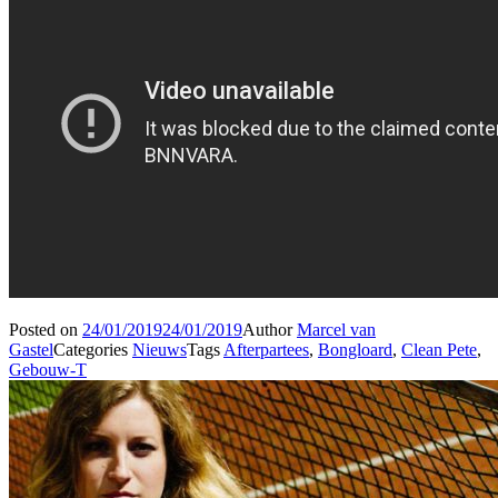
Posted on
24/01/2019
24/01/2019
Author
Marcel van
Gastel
Categories
Nieuws
Tags
Afterpartees
,
Bongloard
,
Clean Pete
,
Gebouw-T