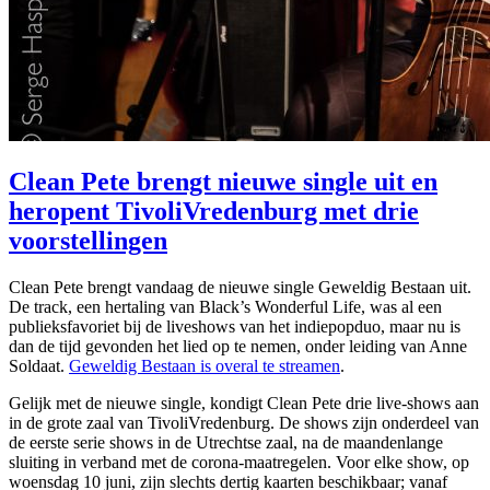
Clean Pete brengt nieuwe single uit en
heropent TivoliVredenburg met drie
voorstellingen
Clean Pete brengt vandaag de nieuwe single Geweldig Bestaan uit.
De track, een hertaling van Black’s Wonderful Life, was al een
publieksfavoriet bij de liveshows van het indiepopduo, maar nu is
dan de tijd gevonden het lied op te nemen, onder leiding van Anne
Soldaat.
Geweldig Bestaan is overal te streamen
.
Gelijk met de nieuwe single, kondigt Clean Pete drie live-shows aan
in de grote zaal van TivoliVredenburg. De shows zijn onderdeel van
de eerste serie shows in de Utrechtse zaal, na de maandenlange
sluiting in verband met de corona-maatregelen. Voor elke show, op
woensdag 10 juni, zijn slechts dertig kaarten beschikbaar; vanaf