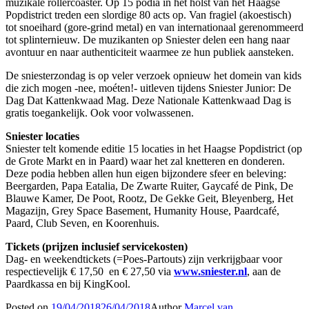
muzikale rollercoaster. Op 15 podia in het holst van het Haagse
Popdistrict treden een slordige 80 acts op. Van fragiel (akoestisch)
tot snoeihard (gore-grind metal) en van internationaal gerenommeerd
tot splinternieuw. De muzikanten op Sniester delen een hang naar
avontuur en naar authenticiteit waarmee ze hun publiek aansteken.
De sniesterzondag is op veler verzoek opnieuw het domein van kids
die zich mogen -nee, moéten!- uitleven tijdens Sniester Junior: De
Dag Dat Kattenkwaad Mag. Deze Nationale Kattenkwaad Dag is
gratis toegankelijk. Ook voor volwassenen.
Sniester locaties
Sniester telt komende editie 15 locaties in het Haagse Popdistrict (op
de Grote Markt en in Paard) waar het zal knetteren en donderen.
Deze podia hebben allen hun eigen bijzondere sfeer en beleving:
Beergarden, Papa Eatalia, De Zwarte Ruiter, Gaycafé de Pink, De
Blauwe Kamer, De Poot, Rootz, De Gekke Geit, Bleyenberg, Het
Magazijn, Grey Space Basement, Humanity House, Paardcafé,
Paard, Club Seven, en Koorenhuis.
Tickets (prijzen inclusief servicekosten)
Dag- en weekendtickets (=Poes-Partouts) zijn verkrijgbaar voor
respectievelijk € 17,50 en € 27,50 via
www.sniester.nl
, aan de
Paardkassa en bij KingKool.
Posted on
19/04/2018
26/04/2018
Author
Marcel van