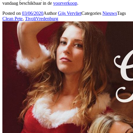
vandaag beschikbaar in de
voorverkoop
.
Posted on
03/06/2020
Author
Gijs Vervliet
Categories
Nieuws
Tags
Clean Pete
,
TivoliVredenburg