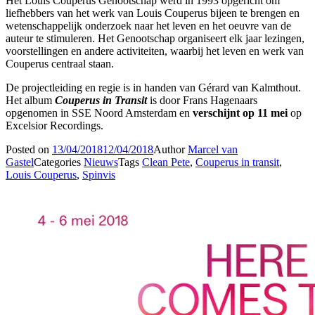
Het Louis Couperus Genootschap werd in 1993 opgericht om
liefhebbers van het werk van Louis Couperus bijeen te brengen en
wetenschappelijk onderzoek naar het leven en het oeuvre van de
auteur te stimuleren. Het Genootschap organiseert elk jaar lezingen,
voorstellingen en andere activiteiten, waarbij het leven en werk van
Couperus centraal staan.
De projectleiding en regie is in handen van Gérard van Kalmthout.
Het album
Couperus in Transit
is door Frans Hagenaars
opgenomen in SSE Noord Amsterdam en
verschijnt op 11 mei
op
Excelsior Recordings.
Posted on
13/04/2018
12/04/2018
Author
Marcel van
Gastel
Categories
Nieuws
Tags
Clean Pete
,
Couperus in transit
,
Louis Couperus
,
Spinvis