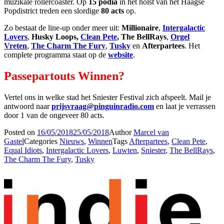
muzikale rollercoaster. Op
15 podia
in het holst van het Haagse
Popdistrict treden een slordige
80 acts
op.
Zo bestaat de line-up onder meer uit:
Millionaire
,
Intergalactic
Lovers
,
Husky Loops,
Clean Pete
, The BellRays
,
Orgel
Vreten
,
The Charm The Fury
,
Tusky
en
Afterpartees
. Het
complete programma staat op de
website
.
Passepartouts Winnen?
Vertel ons in welke stad het Sniester Festival zich afspeelt. Mail je
antwoord naar
prijsvraag@pinguinradio.com
en laat je verrassen
door 1 van de ongeveer 80 acts.
Posted on
16/05/2018
25/05/2018
Author
Marcel van
Gastel
Categories
Nieuws
,
Winnen
Tags
Afterpartees
,
Clean Pete
,
Equal Idiots
,
Intergalactic Lovers
,
Luwten
,
Sniester
,
The BellRays
,
The Charm The Fury
,
Tusky