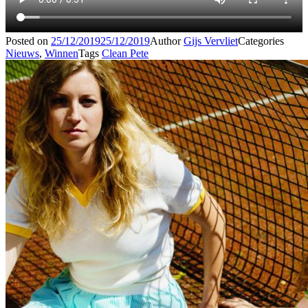
Posted on
25/12/2019
25/12/2019
Author
Gijs Vervliet
Categories
Nieuws
,
Winnen
Tags
Clean Pete