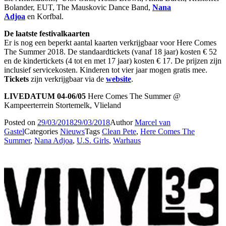
Bolander, EUT, The Mauskovic Dance Band,
Nana
Adjoa
en Korfbal.
De laatste festivalkaarten
Er is nog een beperkt aantal kaarten verkrijgbaar voor Here Comes
The Summer 2018. De standaardtickets (vanaf 18 jaar) kosten € 52
en de kindertickets (4 tot en met 17 jaar) kosten € 17. De prijzen zijn
inclusief servicekosten. Kinderen tot vier jaar mogen gratis mee.
Tickets
zijn verkrijgbaar via de
website
.
LIVEDATUM 04-06/05
Here Comes The Summer @
Kampeerterrein Stortemelk, Vlieland
Posted on
29/03/2018
29/03/2018
Author
Marcel van
Gastel
Categories
Nieuws
Tags
Clean Pete
,
Here Comes The
Summer
,
Nana Adjoa
,
U.S. Girls
,
Warhaus