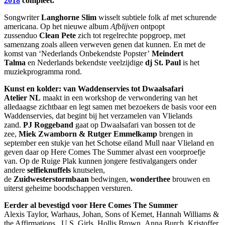
2018
compleet.
Songwriter
Langhorne Slim
wisselt subtiele folk af met schurende
americana. Op het nieuwe album
Afblijven
ontpopt
zussenduo
Clean Pete
zich tot regelrechte popgroep, met
samenzang zoals alleen verweven genen dat kunnen. En met de
komst van ‘Nederlands Onbekendste Popster’
Meindert
Talma
en Nederlands bekendste veelzijdige
dj St. Paul
is het
muziekprogramma rond.
Kunst en kolder: van Waddenservies tot Dwaalsafari
Atelier NL
maakt in een workshop de verwondering van het
alledaagse zichtbaar en legt samen met bezoekers de basis voor een
Waddenservies, dat begint bij het verzamelen van Vlielands
zand.
PJ Roggeband
gaat op Dwaalsafari van bossen tot de
zee,
Miek Zwamborn & Rutger Emmelkamp
brengen in
september een stukje van het Schotse eiland Mull naar Vlieland en
geven daar op Here Comes The Summer alvast een voorproefje
van. Op de Ruige Plak kunnen jongere festivalgangers onder
andere
selfieknuffels
knutselen,
de
Zuidwesterstormbaan
bedwingen,
wonderthee
brouwen en
uiterst geheime boodschappen versturen.
Eerder al bevestigd voor Here Comes The Summer
Alexis Taylor, Warhaus, Johan, Sons of Kemet, Hannah Williams &
the Affirmations, U.S. Girls, Hollis Brown, Anna Burch, Kristoffer