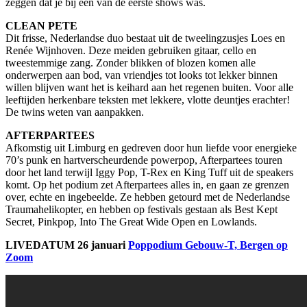
zeggen dat je bij een van de eerste shows was.
CLEAN PETE
Dit frisse, Nederlandse duo bestaat uit de tweelingzusjes Loes en
Renée Wijnhoven. Deze meiden gebruiken gitaar, cello en
tweestemmige zang. Zonder blikken of blozen komen alle
onderwerpen aan bod, van vriendjes tot looks tot lekker binnen
willen blijven want het is keihard aan het regenen buiten. Voor alle
leeftijden herkenbare teksten met lekkere, vlotte deuntjes erachter!
De twins weten van aanpakken.
AFTERPARTEES
Afkomstig uit Limburg en gedreven door hun liefde voor energieke
70’s punk en hartverscheurdende powerpop, Afterpartees touren
door het land terwijl Iggy Pop, T-Rex en King Tuff uit de speakers
komt. Op het podium zet Afterpartees alles in, en gaan ze grenzen
over, echte en ingebeelde. Ze hebben getourd met de Nederlandse
Traumahelikopter, en hebben op festivals gestaan als Best Kept
Secret, Pinkpop, Into The Great Wide Open en Lowlands.
LIVEDATUM 26 januari
Poppodium Gebouw-T, Bergen op
Zoom