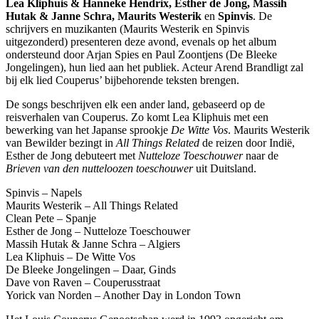
Lea Kliphuis & Hanneke Hendrix, Esther de Jong, Massih
Hutak & Janne Schra, Maurits Westerik
en
Spinvis
. De
schrijvers en muzikanten (Maurits Westerik en Spinvis
uitgezonderd) presenteren deze avond, evenals op het album
ondersteund door Arjan Spies en Paul Zoontjens (De Bleeke
Jongelingen), hun lied aan het publiek. Acteur Arend Brandligt zal
bij elk lied Couperus’ bijbehorende teksten brengen.
De songs beschrijven elk een ander land, gebaseerd op de
reisverhalen van Couperus. Zo komt Lea Kliphuis met een
bewerking van het Japanse sprookje
De Witte Vos
. Maurits Westerik
van Bewilder bezingt in
All Things Related
de reizen door Indië,
Esther de Jong debuteert met
Nutteloze Toeschouwer
naar de
Brieven van den nutteloozen toeschouwer
uit Duitsland.
Spinvis – Napels
Maurits Westerik – All Things Related
Clean Pete – Spanje
Esther de Jong – Nutteloze Toeschouwer
Massih Hutak & Janne Schra – Algiers
Lea Kliphuis – De Witte Vos
De Bleeke Jongelingen – Daar, Ginds
Dave von Raven – Couperusstraat
Yorick van Norden – Another Day in London Town