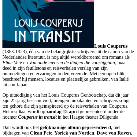
Louis Couperus
(1863-1923), één van de belangrijkste schrijvers uit de canon van de
Nederlandse literatuur, is nog altijd wereldberoemd om romans als
Eline Vere
en
Van oude mensen de dingen die voorbijgaan
, maar
deed in zijn feuilletons en reisverhalen verslag van zijn
ontmoetingen en ervaringen in den vreemde. Met een open blik
beschreef hij mensen, locaties en plaatselijke gebruiken, van Italië
tot aan Japan.
Op uitnodiging van het Louis Couperus Genootschap, dat dit jaar
zijn 25-jarig bestaan viert, brengen muzikanten en schrijvers songs
ten gehore die zijn geïnspireerd op de reisverhalen van Couperus.
Het resultaat wordt op
zondag 15 april
gepresenteerd onder de
noemer
Couperus in transit
in het Haagse theater Diligentia.
Dan wordt ook het
gelijknamige album gepresenteerd
, met
bijdragen van
Clean Pete, Yorick van Norden, Dave von Raven,