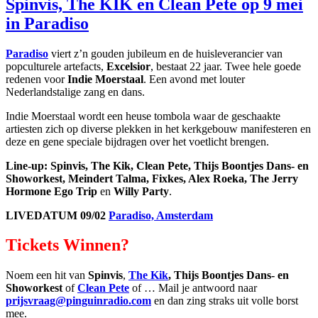
Spinvis, The KIK en Clean Pete op 9 mei
in Paradiso
Paradiso
viert z’n gouden jubileum en de huisleverancier van
popculturele artefacts,
Excelsior
, bestaat 22 jaar. Twee hele goede
redenen voor
Indie Moerstaal
. Een avond met louter
Nederlandstalige zang en dans.
Indie Moerstaal wordt een heuse tombola waar de geschaakte
artiesten zich op diverse plekken in het kerkgebouw manifesteren en
deze en gene speciale bijdragen over het voetlicht brengen.
Line-up: Spinvis, The Kik, Clean Pete, Thijs Boontjes Dans- en
Showorkest, Meindert Talma, Fixkes, Alex Roeka, The Jerry
Hormone Ego Trip
en
Willy Party
.
LIVEDATUM 09/02
Paradiso, Amsterdam
Tickets Winnen?
Noem een hit van
Spinvis
,
The Kik
,
Thijs Boontjes Dans- en
Showorkest
of
Clean Pete
of … Mail je antwoord naar
prijsvraag@pinguinradio.com
en dan zing straks uit volle borst
mee.