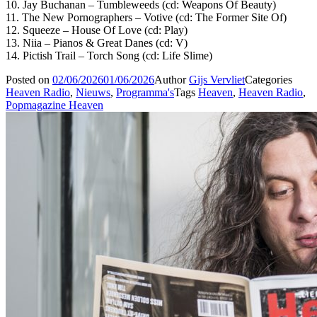
10. Jay Buchanan – Tumbleweeds (cd: Weapons Of Beauty)
11. The New Pornographers – Votive (cd: The Former Site Of)
12. Squeeze – House Of Love (cd: Play)
13. Niia – Pianos & Great Danes (cd: V)
14. Pictish Trail – Torch Song (cd: Life Slime)
Posted on
02/06/2026
01/06/2026
Author
Gijs Vervliet
Categories
Heaven Radio
,
Nieuws
,
Programma's
Tags
Heaven
,
Heaven Radio
,
Popmagazine Heaven