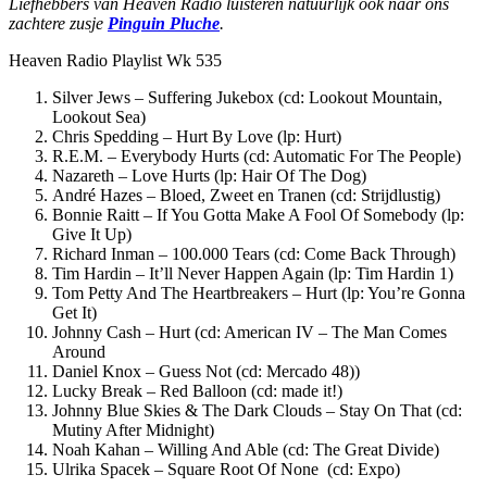
Liefhebbers van Heaven Radio luisteren natuurlijk ook naar ons
zachtere zusje
Pinguin Pluche
.
Heaven Radio Playlist Wk 535
Silver Jews – Suffering Jukebox (cd: Lookout Mountain,
Lookout Sea)
Chris Spedding – Hurt By Love (lp: Hurt)
R.E.M. – Everybody Hurts (cd: Automatic For The People)
Nazareth – Love Hurts (lp: Hair Of The Dog)
André Hazes – Bloed, Zweet en Tranen (cd: Strijdlustig)
Bonnie Raitt – If You Gotta Make A Fool Of Somebody (lp:
Give It Up)
Richard Inman – 100.000 Tears (cd: Come Back Through)
Tim Hardin – It’ll Never Happen Again (lp: Tim Hardin 1)
Tom Petty And The Heartbreakers – Hurt (lp: You’re Gonna
Get It)
Johnny Cash – Hurt (cd: American IV – The Man Comes
Around
Daniel Knox – Guess Not (cd: Mercado 48))
Lucky Break – Red Balloon (cd: made it!)
Johnny Blue Skies & The Dark Clouds – Stay On That (cd:
Mutiny After Midnight)
Noah Kahan – Willing And Able (cd: The Great Divide)
Ulrika Spacek – Square Root Of None
(cd: Expo)