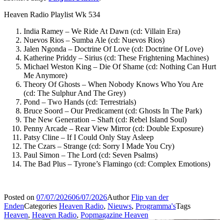
Heaven Radio Playlist Wk 534
India Ramey – We Ride At Dawn (cd: Villain Era)
Nuevos Rios – Sumba Ale (cd: Nuevos Rios)
Jalen Ngonda – Doctrine Of Love (cd: Doctrine Of Love)
Katherine Priddy – Sirius (cd: These Frightening Machines)
Michael Weston King – Die Of Shame (cd: Nothing Can Hurt
Me Anymore)
Theory Of Ghosts – When Nobody Knows Who You Are
(cd: The Sulphur And The Grey)
Pond – Two Hands (cd: Terrestrials)
Bruce Soord – Our Predicament (cd: Ghosts In The Park)
The New Generation – Shaft (cd: Rebel Island Soul)
Penny Arcade – Rear View Mirror (cd: Double Exposure)
Patsy Cline – If I Could Only Stay Asleep
The Czars – Strange (cd: Sorry I Made You Cry)
Paul Simon – The Lord (cd: Seven Psalms)
The Bad Plus – Tyrone’s Flamingo (cd: Complex Emotions)
Posted on
07/07/2026
06/07/2026
Author
Flip van der
Enden
Categories
Heaven Radio
,
Nieuws
,
Programma's
Tags
Heaven
,
Heaven Radio
,
Popmagazine Heaven