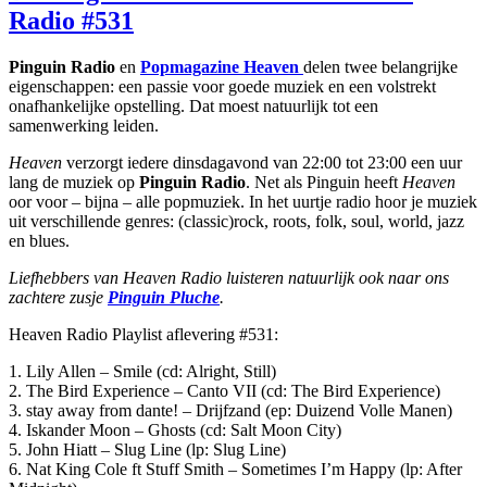
Radio #531
Pinguin Radio
en
Popmagazine Heaven
delen twee belangrijke
eigenschappen: een passie voor goede muziek en een volstrekt
onafhankelijke opstelling. Dat moest natuurlijk tot een
samenwerking leiden.
Heaven
verzorgt iedere dinsdagavond van 22:00 tot 23:00 een uur
lang de muziek op
Pinguin Radio
. Net als Pinguin heeft
Heaven
oor voor – bijna – alle popmuziek. In het uurtje radio hoor je muziek
uit verschillende genres: (classic)rock, roots, folk, soul, world, jazz
en blues.
Liefhebbers van Heaven Radio luisteren natuurlijk ook naar ons
zachtere zusje
Pinguin Pluche
.
Heaven Radio Playlist aflevering #531:
1. Lily Allen – Smile (cd: Alright, Still)
2. The Bird Experience – Canto VII (cd: The Bird Experience)
3. stay away from dante! – Drijfzand (ep: Duizend Volle Manen)
4. Iskander Moon – Ghosts (cd: Salt Moon City)
5. John Hiatt – Slug Line (lp: Slug Line)
6. Nat King Cole ft Stuff Smith – Sometimes I’m Happy (lp: After