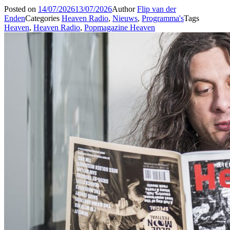
Posted on
14/07/2026
13/07/2026
Author
Flip van der
Enden
Categories
Heaven Radio
,
Nieuws
,
Programma's
Tags
Heaven
,
Heaven Radio
,
Popmagazine Heaven