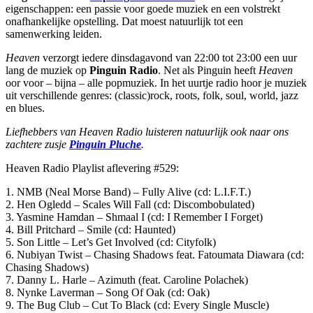
eigenschappen: een passie voor goede muziek en een volstrekt
onafhankelijke opstelling. Dat moest natuurlijk tot een
samenwerking leiden.
Heaven
verzorgt iedere dinsdagavond van 22:00 tot 23:00 een uur
lang de muziek op
Pinguin Radio
. Net als Pinguin heeft
Heaven
oor voor – bijna – alle popmuziek. In het uurtje radio hoor je muziek
uit verschillende genres: (classic)rock, roots, folk, soul, world, jazz
en blues.
Liefhebbers van Heaven Radio luisteren natuurlijk ook naar ons
zachtere zusje
Pinguin Pluche
.
Heaven Radio Playlist aflevering #529:
1. NMB (Neal Morse Band) – Fully Alive (cd: L.I.F.T.)
2. Hen Ogledd – Scales Will Fall (cd: Discombobulated)
3. Yasmine Hamdan – Shmaal I (cd: I Remember I Forget)
4. Bill Pritchard – Smile (cd: Haunted)
5. Son Little – Let’s Get Involved (cd: Cityfolk)
6. Nubiyan Twist – Chasing Shadows feat. Fatoumata Diawara (cd:
Chasing Shadows)
7. Danny L. Harle – Azimuth (feat. Caroline Polachek)
8. Nynke Laverman – Song Of Oak (cd: Oak)
9. The Bug Club – Cut To Black (cd: Every Single Muscle)