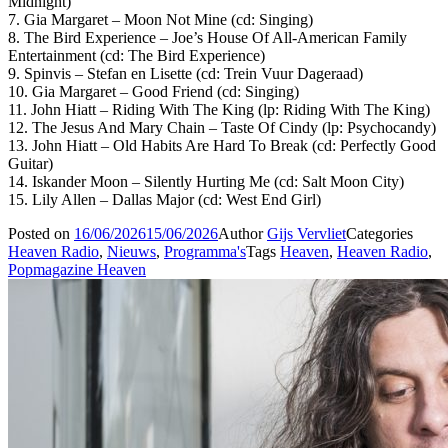
Midnight)
7. Gia Margaret – Moon Not Mine (cd: Singing)
8. The Bird Experience – Joe’s House Of All-American Family
Entertainment (cd: The Bird Experience)
9. Spinvis – Stefan en Lisette (cd: Trein Vuur Dageraad)
10. Gia Margaret – Good Friend (cd: Singing)
11. John Hiatt – Riding With The King (lp: Riding With The King)
12. The Jesus And Mary Chain – Taste Of Cindy (lp: Psychocandy)
13. John Hiatt – Old Habits Are Hard To Break (cd: Perfectly Good
Guitar)
14. Iskander Moon – Silently Hurting Me (cd: Salt Moon City)
15. Lily Allen – Dallas Major (cd: West End Girl)
Posted on
16/06/2026
15/06/2026
Author
Gijs Vervliet
Categories
Heaven Radio
,
Nieuws
,
Programma's
Tags
Heaven
,
Heaven Radio
,
Popmagazine Heaven