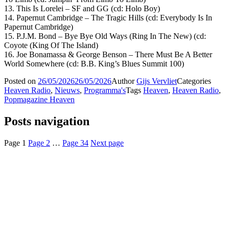
13. This Is Lorelei – SF and GG (cd: Holo Boy)
14. Papernut Cambridge – The Tragic Hills (cd: Everybody Is In
Papernut Cambridge)
15. P.J.M. Bond – Bye Bye Old Ways (Ring In The New) (cd:
Coyote (King Of The Island)
16. Joe Bonamassa & George Benson – There Must Be A Better
World Somewhere (cd: B.B. King’s Blues Summit 100)
Posted on
26/05/2026
26/05/2026
Author
Gijs Vervliet
Categories
Heaven Radio
,
Nieuws
,
Programma's
Tags
Heaven
,
Heaven Radio
,
Popmagazine Heaven
Posts navigation
Page
1
Page
2
…
Page
34
Next page