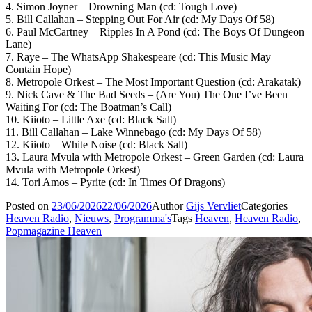
4. Simon Joyner – Drowning Man (cd: Tough Love)
5. Bill Callahan – Stepping Out For Air (cd: My Days Of 58)
6. Paul McCartney – Ripples In A Pond (cd: The Boys Of Dungeon
Lane)
7. Raye – The WhatsApp Shakespeare (cd: This Music May
Contain Hope)
8. Metropole Orkest – The Most Important Question (cd: Arakatak)
9. Nick Cave & The Bad Seeds – (Are You) The One I’ve Been
Waiting For (cd: The Boatman’s Call)
10. Kiioto – Little Axe (cd: Black Salt)
11. Bill Callahan – Lake Winnebago (cd: My Days Of 58)
12. Kiioto – White Noise (cd: Black Salt)
13. Laura Mvula with Metropole Orkest – Green Garden (cd: Laura
Mvula with Metropole Orkest)
14. Tori Amos – Pyrite (cd: In Times Of Dragons)
Posted on
23/06/2026
22/06/2026
Author
Gijs Vervliet
Categories
Heaven Radio
,
Nieuws
,
Programma's
Tags
Heaven
,
Heaven Radio
,
Popmagazine Heaven