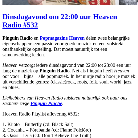
Dinsdagavond om 22:00 uur Heaven
Radio #532
Pinguin Radio
en
Popmagazine Heaven
delen twee belangrijke
eigenschappen: een passie voor goede muziek en een volstrekt
onafhankelijke opstelling. Dat moest natuurlijk tot een
samenwerking leiden.
Heaven
verzorgt iedere dinsdagavond van 22:00 tot 23:00 een uur
lang de muziek op
Pinguin Radio
. Net als Pinguin heeft
Heaven
oor voor – bijna – alle popmuziek. In het uurtje radio hoor je muziek
uit verschillende genres: (classic)rock, roots, folk, soul, world, jazz
en blues.
Liefhebbers van Heaven Radio luisteren natuurlijk ook naar ons
zachtere zusje
Pinguin Pluche
.
Heaven Radio Playlist aflevering #532:
1. Kiioto – Butterfly (cd: Black Salt)
2. Cocanha – Fòrabanda (cd: Flame Folclòre)
3. Oasis – Lyla (cd: Don’t Believe The Truth)