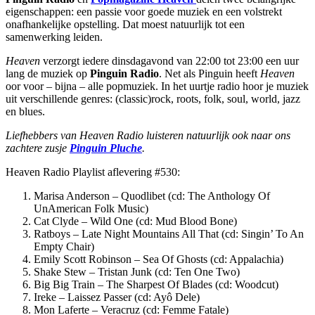
eigenschappen: een passie voor goede muziek en een volstrekt
onafhankelijke opstelling. Dat moest natuurlijk tot een
samenwerking leiden.
Heaven
verzorgt iedere dinsdagavond van 22:00 tot 23:00 een uur
lang de muziek op
Pinguin Radio
. Net als Pinguin heeft
Heaven
oor voor – bijna – alle popmuziek. In het uurtje radio hoor je muziek
uit verschillende genres: (classic)rock, roots, folk, soul, world, jazz
en blues.
Liefhebbers van Heaven Radio luisteren natuurlijk ook naar ons
zachtere zusje
Pinguin Pluche
.
Heaven Radio Playlist aflevering #530:
Marisa Anderson – Quodlibet (cd: The Anthology Of
UnAmerican Folk Music)
Cat Clyde – Wild One (cd: Mud Blood Bone)
Ratboys – Late Night Mountains All That (cd: Singin’ To An
Empty Chair)
Emily Scott Robinson – Sea Of Ghosts (cd: Appalachia)
Shake Stew – Tristan Junk (cd: Ten One Two)
Big Big Train – The Sharpest Of Blades (cd: Woodcut)
Ireke – Laissez Passer (cd: Ayô Dele)
Mon Laferte – Veracruz (cd: Femme Fatale)