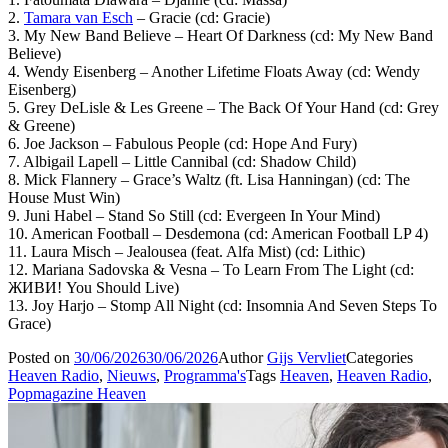
2.
Tamara van Esch
– Gracie (cd: Gracie)
3. My New Band Believe – Heart Of Darkness (cd: My New Band
Believe)
4. Wendy Eisenberg – Another Lifetime Floats Away (cd: Wendy
Eisenberg)
5. Grey DeLisle & Les Greene – The Back Of Your Hand (cd: Grey
& Greene)
6. Joe Jackson – Fabulous People (cd: Hope And Fury)
7. Albigail Lapell – Little Cannibal (cd: Shadow Child)
8. Mick Flannery – Grace’s Waltz (ft. Lisa Hanningan) (cd: The
House Must Win)
9. Juni Habel – Stand So Still (cd: Evergeen In Your Mind)
10. American Football – Desdemona (cd: American Football LP 4)
11. Laura Misch – Jealousea (feat. Alfa Mist) (cd: Lithic)
12. Mariana Sadovska & Vesna – To Learn From The Light (cd:
ЖИВИ! You Should Live)
13. Joy Harjo – Stomp All Night (cd: Insomnia And Seven Steps To
Grace)
Posted on
30/06/2026
30/06/2026
Author
Gijs Vervliet
Categories
Heaven Radio
,
Nieuws
,
Programma's
Tags
Heaven
,
Heaven Radio
,
Popmagazine Heaven