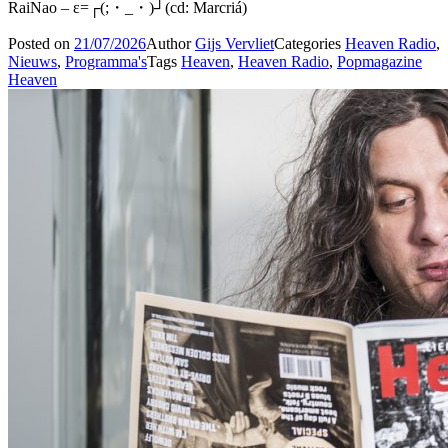
RaiNao – ε=┌(;・_・)┘(cd: Marcriá)
Posted on
21/07/2026
Author
Gijs Vervliet
Categories
Heaven Radio
,
Nieuws
,
Programma's
Tags
Heaven
,
Heaven Radio
,
Popmagazine
Heaven