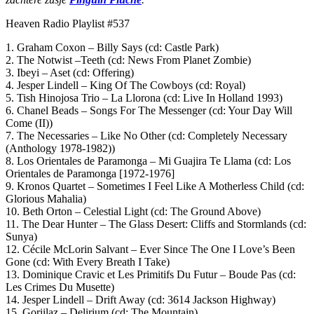
Heaven Radio Playlist #537
1. Graham Coxon – Billy Says (cd: Castle Park)
2. The Notwist –Teeth (cd: News From Planet Zombie)
3. Ibeyi – Aset (cd: Offering)
4. Jesper Lindell – King Of The Cowboys (cd: Royal)
5. Tish Hinojosa Trio – La Llorona (cd: Live In Holland 1993)
6. Chanel Beads – Songs For The Messenger (cd: Your Day Will
Come (II))
7. The Necessaries – Like No Other (cd: Completely Necessary
(Anthology 1978-1982))
8. Los Orientales de Paramonga – Mi Guajira Te Llama (cd: Los
Orientales de Paramonga [1972-1976]
9. Kronos Quartet – Sometimes I Feel Like A Motherless Child (cd:
Glorious Mahalia)
10. Beth Orton – Celestial Light (cd: The Ground Above)
11. The Dear Hunter – The Glass Desert: Cliffs and Stormlands (cd:
Sunya)
12. Cécile McLorin Salvant – Ever Since The One I Love’s Been
Gone (cd: With Every Breath I Take)
13. Dominique Cravic et Les Primitifs Du Futur – Boude Pas (cd:
Les Crimes Du Musette)
14. Jesper Lindell – Drift Away (cd: 3614 Jackson Highway)
15. Goriilaz – Delirium (cd: The Mountain)