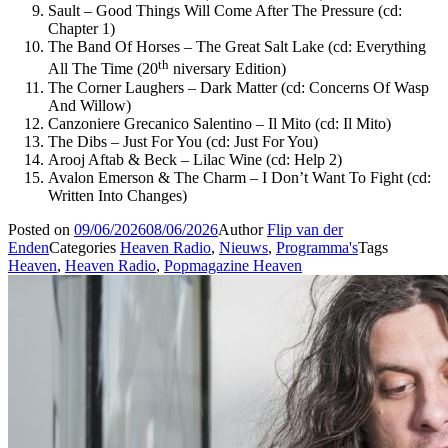
Sault – Good Things Will Come After The Pressure (cd:
Chapter 1)
The Band Of Horses – The Great Salt Lake (cd: Everything
th
All The Time (20
niversary Edition)
The Corner Laughers – Dark Matter (cd: Concerns Of Wasp
And Willow)
Canzoniere Grecanico Salentino – Il Mito (cd: Il Mito)
The Dibs – Just For You (cd: Just For You)
Arooj Aftab & Beck – Lilac Wine (cd: Help 2)
Avalon Emerson & The Charm – I Don’t Want To Fight (cd:
Written Into Changes)
Posted on
09/06/2026
08/06/2026
Author
Flip van der
Enden
Categories
Heaven Radio
,
Nieuws
,
Programma's
Tags
Heaven
,
Heaven Radio
,
Popmagazine Heaven