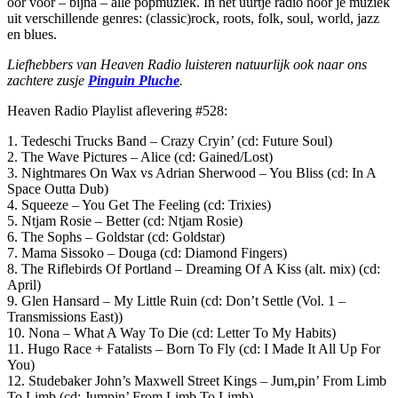
oor voor – bijna – alle popmuziek. In het uurtje radio hoor je muziek
uit verschillende genres: (classic)rock, roots, folk, soul, world, jazz
en blues.
Liefhebbers van Heaven Radio luisteren natuurlijk ook naar ons
zachtere zusje
Pinguin Pluche
.
Heaven Radio Playlist aflevering #528:
1. Tedeschi Trucks Band – Crazy Cryin’ (cd: Future Soul)
2. The Wave Pictures – Alice (cd: Gained/Lost)
3. Nightmares On Wax vs Adrian Sherwood – You Bliss (cd: In A
Space Outta Dub)
4. Squeeze – You Get The Feeling (cd: Trixies)
5. Ntjam Rosie – Better (cd: Ntjam Rosie)
6. The Sophs – Goldstar (cd: Goldstar)
7. Mama Sissoko – Douga (cd: Diamond Fingers)
8. The Riflebirds Of Portland – Dreaming Of A Kiss (alt. mix) (cd:
April)
9. Glen Hansard – My Little Ruin (cd: Don’t Settle (Vol. 1 –
Transmissions East))
10. Nona – What A Way To Die (cd: Letter To My Habits)
11. Hugo Race + Fatalists – Born To Fly (cd: I Made It All Up For
You)
12. Studebaker John’s Maxwell Street Kings – Jum,pin’ From Limb
To Limb (cd: Jumpin’ From Limb To Limb)