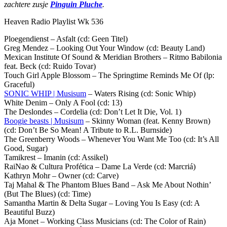
zachtere zusje
Pinguin Pluche
.
Heaven Radio Playlist Wk 536
Ploegendienst – Asfalt (cd: Geen Titel)
Greg Mendez – Looking Out Your Window (cd: Beauty Land)
Mexican Institute Of Sound & Meridian Brothers – Ritmo Babilonia
feat. Beck (cd: Ruido Tovar)
Touch Girl Apple Blossom – The Springtime Reminds Me Of (lp:
Graceful)
SONIC WHIP | Musisum
– Waters Rising (cd: Sonic Whip)
White Denim – Only A Fool (cd: 13)
The Deslondes – Cordelia (cd: Don’t Let It Die, Vol. 1)
Boogie beasts | Musisum
– Skinny Woman (feat. Kenny Brown)
(cd: Don’t Be So Mean! A Tribute to R.L. Burnside)
The Greenberry Woods – Whenever You Want Me Too (cd: It’s All
Good, Sugar)
Tamikrest – Imanin (cd: Assikel)
RaiNao & Cultura Profética – Dame La Verde (cd: Marcriá)
Kathryn Mohr – Owner (cd: Carve)
Taj Mahal & The Phantom Blues Band – Ask Me About Nothin’
(But The Blues) (cd: Time)
Samantha Martin & Delta Sugar – Loving You Is Easy (cd: A
Beautiful Buzz)
Aja Monet – Working Class Musicians (cd: The Color of Rain)