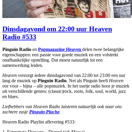
Dinsdagavond om 22:00 uur Heaven
Radio #533
Pinguin Radio
en
Popmagazine Heaven
delen twee belangrijke
eigenschappen: een passie voor goede muziek en een volstrekt
onafhankelijke opstelling. Dat moest natuurlijk tot een
samenwerking leiden.
Heaven
verzorgt iedere dinsdagavond van 22:00 tot 23:00 een uur
lang de muziek op
Pinguin Radio
. Net als Pinguin heeft
Heaven
oor voor – bijna – alle popmuziek. In het uurtje radio hoor je muziek
uit verschillende genres: (classic)rock, roots, folk, soul, world, jazz
en blues.
Liefhebbers van Heaven Radio luisteren natuurlijk ook naar ons
zachtere zusje
Pinguin Pluche
.
Heaven Radio Playlist aflevering #533:
1. Fatoumata Diawara – Djanné (cd: Massa)