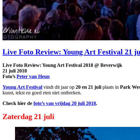
Live Foto Review: Young Art Festival 21 j
Live Foto Review: Young Art Festival 2018 @ Beverwijk
21 juli 2018
Foto’s
Peter van Heun
Young Art Festival
vindt dit jaar op
20 en 21 juli
plaats in
Park Wes
kunst, tekst en goed eten niet ontbreken.
Check hier de
foto’s van vrijdag 20 juli 2018
.
Zaterdag 21 juli