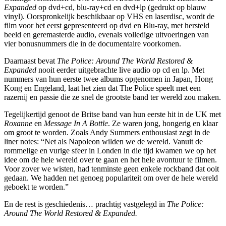
Expanded
op dvd+cd, blu-ray+cd en dvd+lp (gedrukt op blauw
vinyl). Oorspronkelijk beschikbaar op VHS en laserdisc, wordt de
film voor het eerst gepresenteerd op dvd en Blu-ray, met hersteld
beeld en geremasterde audio, evenals volledige uitvoeringen van
vier bonusnummers die in de documentaire voorkomen.
Daarnaast bevat
The Police: Around The World Restored &
Expanded
nooit eerder uitgebrachte live audio op cd en lp. Met
nummers van hun eerste twee albums opgenomen in Japan, Hong
Kong en Engeland, laat het zien dat The Police speelt met een
razernij en passie die ze snel de grootste band ter wereld zou maken.
Tegelijkertijd genoot de Britse band van hun eerste hit in de UK met
Roxanne
en
Message In A Bottle
. Ze waren jong, hongerig en klaar
om groot te worden. Zoals Andy Summers enthousiast zegt in de
liner notes: “Net als Napoleon wilden we de wereld. Vanuit de
rommelige en vurige sfeer in Londen in die tijd kwamen we op het
idee om de hele wereld over te gaan en het hele avontuur te filmen.
Voor zover we wisten, had tenminste geen enkele rockband dat ooit
gedaan. We hadden net genoeg populariteit om over de hele wereld
geboekt te worden.”
En de rest is geschiedenis… prachtig vastgelegd in
The Police:
Around The World Restored & Expanded.