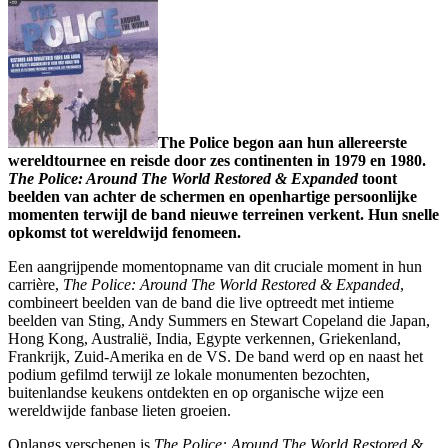
The Police begon aan hun allereerste
wereldtournee en reisde door zes continenten in 1979 en 1980.
The Police: Around The World Restored & Expanded
toont
beelden van achter de schermen en openhartige persoonlijke
momenten terwijl de band nieuwe terreinen verkent. Hun snelle
opkomst tot wereldwijd fenomeen.
Een aangrijpende momentopname van dit cruciale moment in hun
carrière,
The Police: Around The World Restored & Expanded
,
combineert beelden van de band die live optreedt met intieme
beelden van Sting, Andy Summers en Stewart Copeland die Japan,
Hong Kong, Australië, India, Egypte verkennen, Griekenland,
Frankrijk, Zuid-Amerika en de VS. De band werd op en naast het
podium gefilmd terwijl ze lokale monumenten bezochten,
buitenlandse keukens ontdekten en op organische wijze een
wereldwijde fanbase lieten groeien.
Onlangs verschenen is
The Police: Around The World Restored &