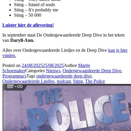
Sting – Island of souls
Sting – It’s probably me
Sting – 50 000
Luister hier de aflevering!
In september staat De Ondergewaardeerde Deep Dive in het teken
van
Daryll-Ann.
Alles over Ondergewaardeerde Liedjes en de Deep Dive
kan je hier
vinden.
Posted on
24/08/2025
25/08/2025
Author
Martje
Schoemaker
Categories
Nieuws
,
Ondergewaardeerde Deep Dive
,
Programma's
Tags
ondergewaardeerde deep dive
,
Ondergewaardeerde Liedjes
,
podcast
,
Sting
,
The Police