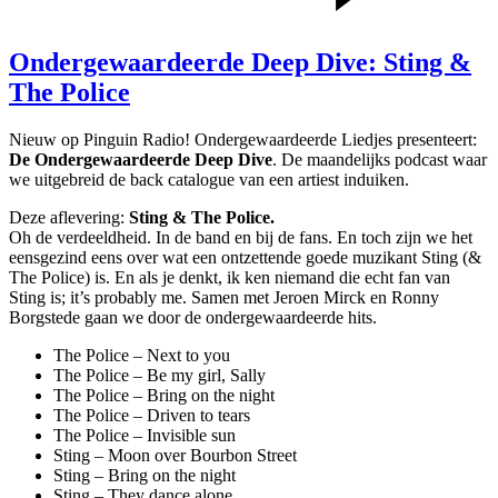
Ondergewaardeerde Deep Dive: Sting &
The Police
Nieuw op Pinguin Radio! Ondergewaardeerde Liedjes presenteert:
De Ondergewaardeerde Deep Dive
. De maandelijks podcast waar
we uitgebreid de back catalogue van een artiest induiken.
Deze aflevering:
Sting & The Police.
Oh de verdeeldheid. In de band en bij de fans. En toch zijn we het
eensgezind eens over wat een ontzettende goede muzikant Sting (&
The Police) is. En als je denkt, ik ken niemand die echt fan van
Sting is; it’s probably me. Samen met Jeroen Mirck en Ronny
Borgstede gaan we door de ondergewaardeerde hits.
The Police – Next to you
The Police – Be my girl, Sally
The Police – Bring on the night
The Police – Driven to tears
The Police – Invisible sun
Sting – Moon over Bourbon Street
Sting – Bring on the night
Sting – They dance alone