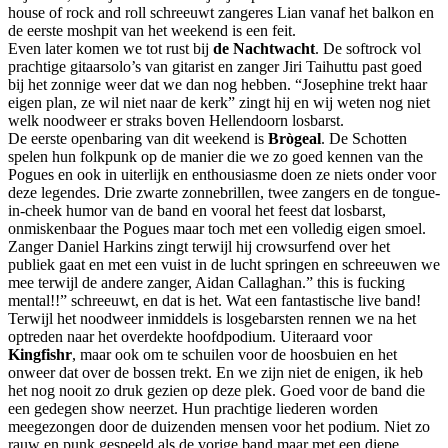
house of rock and roll schreeuwt zangeres Lian vanaf het balkon en
de eerste moshpit van het weekend is een feit.
Even later komen we tot rust bij
de Nachtwacht
. De softrock vol
prachtige gitaarsolo’s van gitarist en zanger Jiri Taihuttu past goed
bij het zonnige weer dat we dan nog hebben. “Josephine trekt haar
eigen plan, ze wil niet naar de kerk” zingt hij en wij weten nog niet
welk noodweer er straks boven Hellendoorn losbarst.
De eerste openbaring van dit weekend is
Brògeal
. De Schotten
spelen hun folkpunk op de manier die we zo goed kennen van the
Pogues en ook in uiterlijk en enthousiasme doen ze niets onder voor
deze legendes. Drie zwarte zonnebrillen, twee zangers en de tongue-
in-cheek humor van de band en vooral het feest dat losbarst,
onmiskenbaar the Pogues maar toch met een volledig eigen smoel.
Zanger Daniel Harkins zingt terwijl hij crowsurfend over het
publiek gaat en met een vuist in de lucht springen en schreeuwen we
mee terwijl de andere zanger, Aidan Callaghan.” this is fucking
mental!!” schreeuwt, en dat is het. Wat een fantastische live band!
Terwijl het noodweer inmiddels is losgebarsten rennen we na het
optreden naar het overdekte hoofdpodium. Uiteraard voor
Kingfishr
, maar ook om te schuilen voor de hoosbuien en het
onweer dat over de bossen trekt. En we zijn niet de enigen, ik heb
het nog nooit zo druk gezien op deze plek. Goed voor de band die
een gedegen show neerzet. Hun prachtige liederen worden
meegezongen door de duizenden mensen voor het podium. Niet zo
rauw en punk gespeeld als de vorige band maar met een diepe