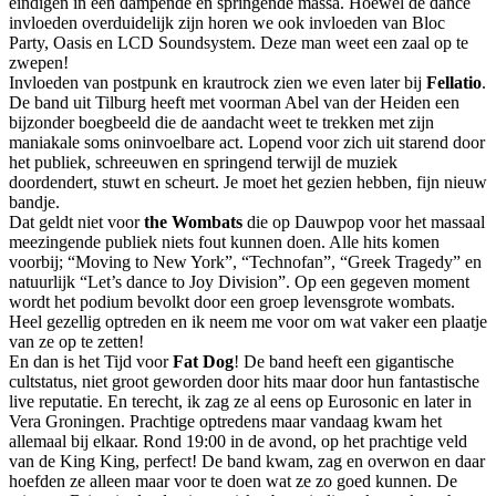
eindigen in een dampende en springende massa. Hoewel de dance
invloeden overduidelijk zijn horen we ook invloeden van Bloc
Party, Oasis en LCD Soundsystem. Deze man weet een zaal op te
zwepen!
Invloeden van postpunk en krautrock zien we even later bij
Fellatio
.
De band uit Tilburg heeft met voorman Abel van der Heiden een
bijzonder boegbeeld die de aandacht weet te trekken met zijn
maniakale soms oninvoelbare act. Lopend voor zich uit starend door
het publiek, schreeuwen en springend terwijl de muziek
doordendert, stuwt en scheurt. Je moet het gezien hebben, fijn nieuw
bandje.
Dat geldt niet voor
the Wombats
die op Dauwpop voor het massaal
meezingende publiek niets fout kunnen doen. Alle hits komen
voorbij; “Moving to New York”, “Technofan”, “Greek Tragedy” en
natuurlijk “Let’s dance to Joy Division”. Op een gegeven moment
wordt het podium bevolkt door een groep levensgrote wombats.
Heel gezellig optreden en ik neem me voor om wat vaker een plaatje
van ze op te zetten!
En dan is het Tijd voor
Fat Dog
! De band heeft een gigantische
cultstatus, niet groot geworden door hits maar door hun fantastische
live reputatie. En terecht, ik zag ze al eens op Eurosonic en later in
Vera Groningen. Prachtige optredens maar vandaag kwam het
allemaal bij elkaar. Rond 19:00 in de avond, op het prachtige veld
van de King King, perfect! De band kwam, zag en overwon en daar
hoefden ze alleen maar voor te doen wat ze zo goed kunnen. De