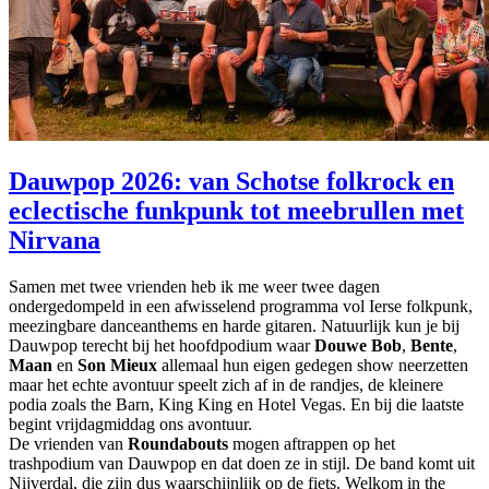
Dauwpop 2026: van Schotse folkrock en
eclectische funkpunk tot meebrullen met
Nirvana
Samen met twee vrienden heb ik me weer twee dagen
ondergedompeld in een afwisselend programma vol Ierse folkpunk,
meezingbare danceanthems en harde gitaren. Natuurlijk kun je bij
Dauwpop terecht bij het hoofdpodium waar
Douwe Bob
,
Bente
,
Maan
en
Son Mieux
allemaal hun eigen gedegen show neerzetten
maar het echte avontuur speelt zich af in de randjes, de kleinere
podia zoals the Barn, King King en Hotel Vegas. En bij die laatste
begint vrijdagmiddag ons avontuur.
De vrienden van
Roundabouts
mogen aftrappen op het
trashpodium van Dauwpop en dat doen ze in stijl. De band komt uit
Nijverdal, die zijn dus waarschijnlijk op de fiets. Welkom in the