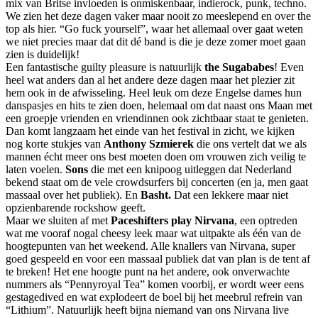
mix van Britse invloeden is onmiskenbaar, indierock, punk, techno.
We zien het deze dagen vaker maar nooit zo meeslepend en over the
top als hier. “Go fuck yourself”, waar het allemaal over gaat weten
we niet precies maar dat dit dé band is die je deze zomer moet gaan
zien is duidelijk!
Een fantastische guilty pleasure is natuurlijk
the Sugababes
! Even
heel wat anders dan al het andere deze dagen maar het plezier zit
hem ook in de afwisseling. Heel leuk om deze Engelse dames hun
danspasjes en hits te zien doen, helemaal om dat naast ons Maan met
een groepje vrienden en vriendinnen ook zichtbaar staat te genieten.
Dan komt langzaam het einde van het festival in zicht, we kijken
nog korte stukjes van
Anthony Szmierek
die ons vertelt dat we als
mannen écht meer ons best moeten doen om vrouwen zich veilig te
laten voelen.
Sons
die met een knipoog uitleggen dat Nederland
bekend staat om de vele crowdsurfers bij concerten (en ja, men gaat
massaal over het publiek). En
Basht.
Dat een lekkere maar niet
opzienbarende rockshow geeft.
Maar we sluiten af met
Paceshifters play Nirvana
, een optreden
wat me vooraf nogal cheesy leek maar wat uitpakte als één van de
hoogtepunten van het weekend. Alle knallers van Nirvana, super
goed gespeeld en voor een massaal publiek dat van plan is de tent af
te breken! Het ene hoogte punt na het andere, ook onverwachte
nummers als “Pennyroyal Tea” komen voorbij, er wordt weer eens
gestagedived en wat explodeert de boel bij het meebrul refrein van
“Lithium”. Natuurlijk heeft bijna niemand van ons Nirvana live