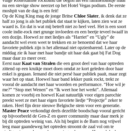
vuige Rotterdamse rockband die begon als een rammelbandje maar
nu een stevige show neerzet op het Hotel Vegas podium. De eerste
moshpit van de dag is een feit!
Op de King King mag de jonge Britse
Chloe Slater
, ik denk dat ze
half zo jong is als het publiek dat staat te kijken, laten zien wat ze
waard is. En dat is wat mij betreft niet zo heel veel. Het is een soort
coole indie-rock met grunge invloeden en een beetje teveel twaalf in
een dozijn. Hoewel ze met liedjes als “Harriet” en “Ugly” de
aandacht wel even weet te trekken en ze benoemd dat we haar
favoriete publiek zijn is het allemaal niet opzienbarend. Later op de
middag zie ik haar met haar bandje uit haar dak gaat bij Fat Dog
maar daar zo meer over.
Eerst naar
Kaat van Stralen
die een groot deel van haar optreden
zittend op een kruikje moet doen omdat ze kort geleden door haar
enkel is gegaan. Iemand die niet persé haar publiek paait, maar zegt
waar het op staat. Hoewel haar band lekker punk rockt, trekt ze
vooral de aandacht met haar woorden en performance. “Hoe wil je
me?” “Stop met Wenen” en “Ik weet hoe het werkt”. Allemaal
komen ze voorbij en hoewel Kaat natuurlijk voor eigen parochie
preekt weet ze met haar eigen favoriete liedje “Projectje” zeker te
raken. Heel fijn deze nieuwe Belgische stem voor een generatie.
Master P
ea
ce
verkondigt deels dezelfde boodschap vooral gericht
op bijvoorbeeld de Gen-Z en queer community maar daar merk je
bij dit optreden weinig van. Als hij begint is de Barn nog vrijwel
leeg maar gaandeweg het optreden stroomt de zaal vol om te