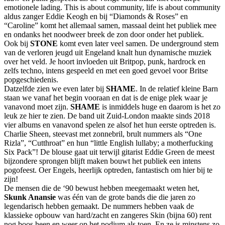
emotionele lading. This is about community, life is about community
aldus zanger Eddie Keogh en bij “Diamonds & Roses” en
“Caroline” komt het allemaal samen, massaal deint het publiek mee
en ondanks het noodweer breek de zon door onder het publiek.
Ook bij
STONE
komt even later veel samen. De underground stem
van de verloren jeugd uit Engeland knalt hun dynamische muziek
over het veld. Je hoort invloeden uit Britpop, punk, hardrock en
zelfs techno, intens gespeeld en met een goed gevoel voor Britse
popgeschiedenis.
Datzelfde zien we even later bij
SHAME
. In de relatief kleine Barn
staan we vanaf het begin vooraan en dat is de enige plek waar je
vanavond moet zijn.
SHAME
is inmiddels huge en daarom is het zo
leuk ze hier te zien. De band uit Zuid-London maakte sinds 2018
vier albums en vanavond spelen ze alsof het hun eerste optreden is.
Charlie Sheen, steevast met zonnebril, brult nummers als “One
Rizla”, “Cutthroat” en hun “little English lullaby; a motherfucking
Six Pack”! De blouse gaat uit terwijl gitarist Eddie Green de meest
bijzondere sprongen blijft maken bouwt het publiek een intens
pogofeest. Oer Engels, heerlijk optreden, fantastisch om hier bij te
zijn!
De mensen die de ‘90 bewust hebben meegemaakt weten het,
Skunk Anansie
was één van de grote bands die die jaren zo
legendarisch hebben gemaakt. De nummers hebben vaak de
klassieke opbouw van hard/zacht en zangeres Skin (bijna 60) rent
nog boos heen en weer op het podium als toen. En ze is minstens zo