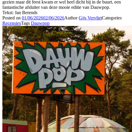
gezien maar dit feest kwam er wel heel dicht bij in de buurt, een
fantastische afsluiter van deze mooie editie van Dauwpop.
Tekst: Jan Berends
Posted on
01/06/2026
02/06/2026
Author
Gijs Vervliet
Categories
Recensies
Tags
Dauwpop