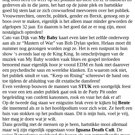
gedreven als in die jaren, het hart op de juiste plek en hartstikke
goed bij stem laat ze zich crowsurfend meevoeren over het publiek.
Vrouwenrechten, onrecht, politiek, gender en Brexit, genoeg om je
boos over te maken, eigenlijk is het alleen maar minder geworden de
afgelopen 32 jaar. En daarom is het goed dat ze er nog zijn, mooi
nostalgisch optreden!
Cato van Dijk van
My Baby
kaart even later het zelfde onderwerp
aan als ze “Masters of War” van Bob Dylan spelen. Helaas moet dit
nummer nog gezongen worden zegt ze. Het is een rustpunt in hun
show ‘s avonds laat op de King King. In omschrijvingen van de
muziek van My Baby worden vaak blues en gospel invloeden
benoemd maar eigenlijk hoor je vooral EDM en funk met daarover
een psychedische saus en wereldse klanken. En waarom ook niet,
het publiek smult er van. “Keep on Rising” schreeuwt de band ons
toe tijdens de afsluiting van dit extatische dansfeest!
Even verderop bouwen de mannen van
STUK
een soortgelijk feest
en voor een iets ander publiek gaat ook in de Party Pit onder
begeleiding van confetti kanonnen, rook en vuur het dak er af!
Op de tweede dag staan we enigszins brak even te kijken bij
Bente
die innemend als ze is het hoofdpodium voor zich wint. Ze heeft een
huis van stokken op het podium staan. Dit is mijn huis, voel je vrij,
hier mag je doen wat je wilt.
Dans gezellig met de mensen op je heen, hartstikke mooi allemaal
maar wij zijn eigenlijk opgestaan voor
Iguana Death Cult
. De