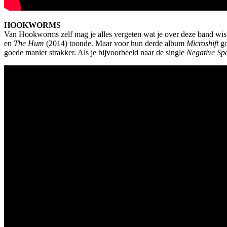
HOOKWORMS
Van Hookworms zelf mag je alles vergeten wat je over deze band wist
en
The Hum
(2014) toonde. Maar voor hun derde album
Microshift
go
goede manier strakker. Als je bijvoorbeeld naar de single
Negative Sp