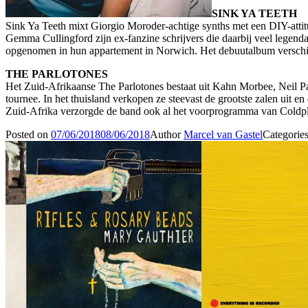
SINK YA TEETH
Sink Ya Teeth mixt Giorgio Moroder-achtige synths met een DIY-atti
Gemma Cullingford zijn ex-fanzine schrijvers die daarbij veel legenda
opgenomen in hun appartement in Norwich. Het debuutalbum verschijnt
THE PARLOTONES
Het Zuid-Afrikaanse The Parlotones bestaat uit Kahn Morbee, Neil Pau
tournee. In het thuisland verkopen ze steevast de grootste zalen uit e
Zuid-Afrika verzorgde de band ook al het voorprogramma van Coldpl
Posted on
07/06/2018
08/06/2018
Author
Marcel van Gastel
Categorie