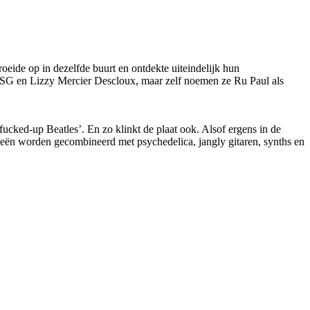
de op in dezelfde buurt en ontdekte uiteindelijk hun
ESG en Lizzy Mercier Descloux, maar zelf noemen ze Ru Paul als
fucked-up Beatles’. En zo klinkt de plaat ook. Alsof ergens in de
ën worden gecombineerd met psychedelica, jangly gitaren, synths en