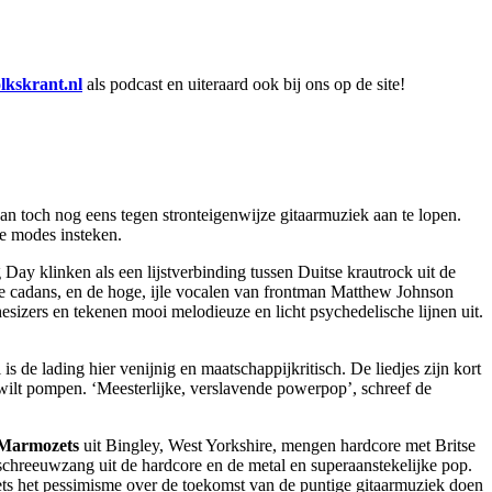
lkskrant.nl
als podcast en uiteraard ook bij ons op de site!
dan toch nog eens tegen stronteigenwijze gitaarmuziek aan te lopen.
le modes insteken.
y klinken als een lijstverbinding tussen Duitse krautrock uit de
nde cadans, en de hoge, ijle vocalen van frontman Matthew Johnson
sizers en tekenen mooi melodieuze en licht psychedelische lijnen uit.
l is de lading hier venijnig en maatschappijkritisch. De liedjes zijn kort
ht wilt pompen. ‘Meesterlijke, verslavende powerpop’, schreef de
Marmozets
uit Bingley, West Yorkshire, mengen hardcore met Britse
hreeuwzang uit de hardcore en de metal en superaanstekelijke pop.
s het pessimisme over de toekomst van de puntige gitaarmuziek doen