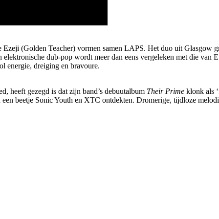
Ezeji (Golden Teacher) vormen samen LAPS. Het duo uit Glasgow groei
n elektronische dub-pop wordt meer dan eens vergeleken met die van 
l energie, dreiging en bravoure.
ed, heeft gezegd is dat zijn band’s debuutalbum
Their Prime
klonk als ‘
een beetje Sonic Youth en XTC ontdekten. Dromerige, tijdloze melodie