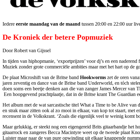
Iedere
eerste maandag van de maand
tussen 20:00 en 22:00 uur live
De Kroniek der betere Popmuziek
Door Robert van Gijssel
In tijden van hiphopmanie, ‘exportprijzen’ voor dj’s en een naderend 
Muziek zonder grote commerciële ambities maar met het hart op de goe
De plaat Microshift van de Britse band
Hookworms
zet de oren vana
jaren zeventig en dance van de Britse band Underworld, en tóch stele
doen soms een beetje denken aan die van zanger James Mercer van The 
Een hoopgevend prachtplaatje, dat in de Britse krant The Guardian e
Het album met de wat sarcastische titel What a Time to be Alive va
en strak maar zitten ook al zo mooi in elkaar, van kop tot staart, met
recensent in de Volkskrant. ‘Zoals die eigenlijk veel te weinig komt b
Maar gelukkig, er steekt nog een eigengereid Brits gitaarbandje het h
gitaarrock en zangeres Becca Macintyre weet op de tweede plaat Kn
Luister maar naar de van pure opwinding uit elkaar knappende numm