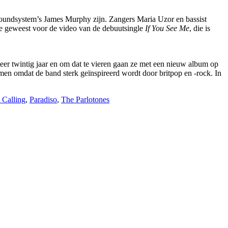
Soundsystem’s James Murphy zijn. Zangers Maria Uzor en bassist
tie geweest voor de video van de debuutsingle
If You See Me
, die is
eer twintig jaar en om dat te vieren gaan ze met een nieuw album op
komen omdat de band sterk geïnspireerd wordt door britpop en -rock. In
Calling
,
Paradiso
,
The Parlotones