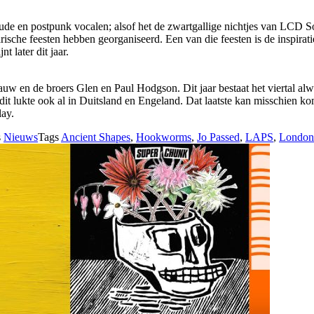
tude en postpunk vocalen; alsof het de zwartgallige nichtjes van LCD 
rische feesten hebben georganiseerd. Een van die feesten is de inspira
 later dit jaar.
w en de broers Glen en Paul Hodgson. Dit jaar bestaat het viertal alw
n dit lukte ook al in Duitsland en Engeland. Dat laatste kan misschien 
ay.
s
Nieuws
Tags
Ancient Shapes
,
Hookworms
,
Jo Passed
,
LAPS
,
London 