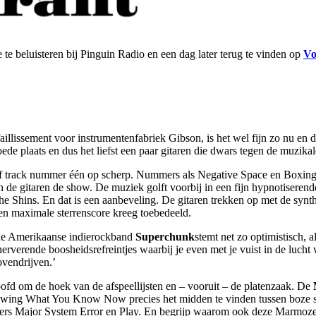
 te beluisteren bij Pinguin Radio en een dag later terug te vinden op
Vo
faillissement voor instrumentenfabriek Gibson, is het wel fijn zo nu en 
de plaats en dus het liefst een paar gitaren die dwars tegen de muzika
f track nummer één op scherp. Nummers als Negative Space en Boxing Da
n de gitaren de show. De muziek golft voorbij in een fijn hypnotisere
Shins. En dat is een aanbeveling. De gitaren trekken op met de synthe
en maximale sterrenscore kreeg toebedeeld.
n de Amerikaanse indierockband
Superchunk
stemt net zo optimistisch, a
 enerverende boosheidsrefreintjes waarbij je even met je vuist in de luc
ovendrijven.’
oofd om de hoek van de afspeellijsten en – vooruit – de platenzaak. De
owing What You Know Now precies het midden te vinden tussen boze sc
ers Major System Error en Play. En begrijp waarom ook deze Marmozet